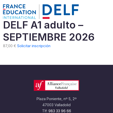
DELF A1 adulto –
SEPTIEMBRE 2026
87,00
€
Solicitar inscripción
Plaza Poniente, nº 5, 2º
47003 Valladolid
Tlf:
983 33 96 66