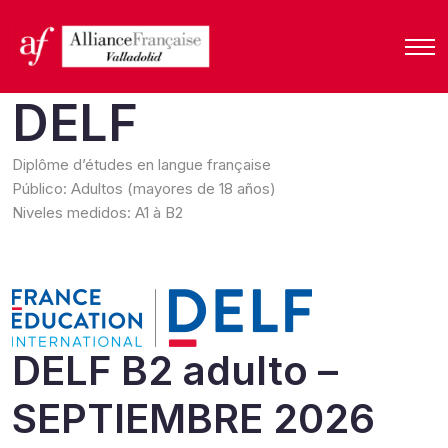
DELF
Diplôme d’études en langue française
Público: Adultos (mayores de 18 años)
Niveles medidos: A1 à B2
DELF B2 adulto –
SEPTIEMBRE 2026